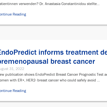
atientinnen verwenden? Dr. Anastasia Constantinidou stellte...
ontinue Reading
EndoPredict informs treatment de
premenopausal breast cancer
ugust 31, 2022
ew publication shows EndoPredict Breast Cancer Prognostic Test a
omen with ER+, HER2- breast cancer who could safely avoid ...
ontinue Reading