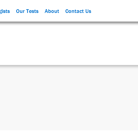
ists
Our Tests
About
Contact Us
zed