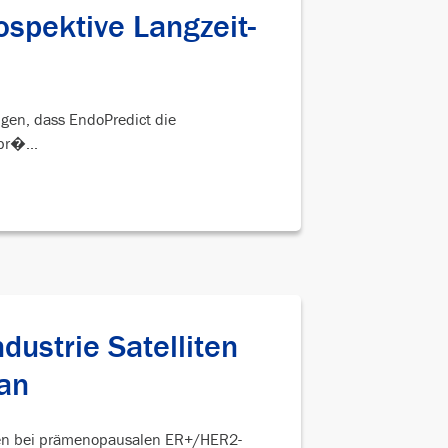
spektive Langzeit-
igen, dass EndoPredict die
pr�...
ustrie Satelliten
an
ngen bei prämenopausalen ER+/HER2-