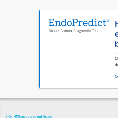
J
C
d
C
info-INT@eurobio-scientific.de