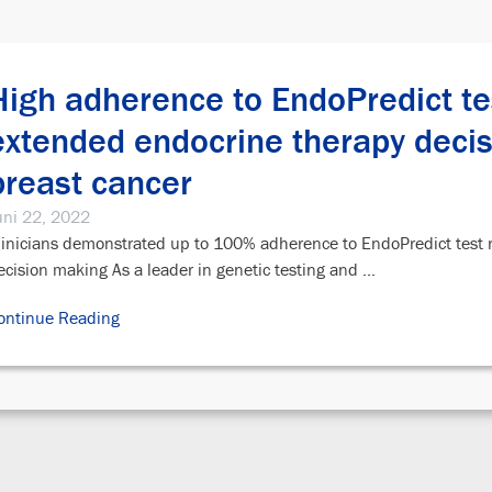
High adherence to EndoPredict tes
extended endocrine therapy decis
breast cancer
uni 22, 2022
linicians demonstrated up to 100% adherence to EndoPredict test r
ecision making As a leader in genetic testing and ...
ontinue Reading