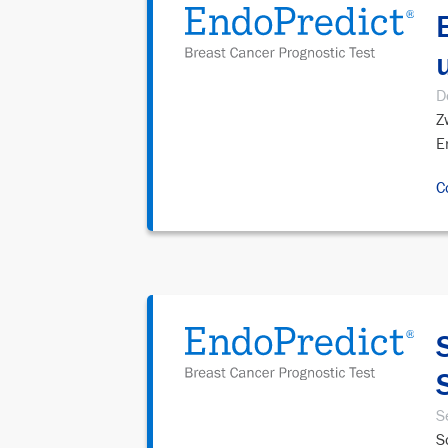
D
Z
E
C
S
S