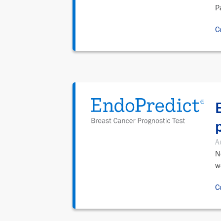
P
C
A
N
w
C